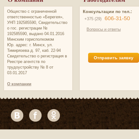
Общество с ограниченной
Консультации по тел.:
ответственностью «Берегея»,
606-31-50
+375 (29)
УНП 192585590, Свидетельство
о гос. регистрации №
Вопросы и ответы
192585590, выдано 04.01.2016
Минским горисполкомом
Юр. адрес: г. Минск, ул.
Тимирязева д. 97, каб. 22-94
Свидетельство о регистрация в
Отправить заявку
Реестре агентств по
трудоустройству № 8 от
03.01.2017
О компании